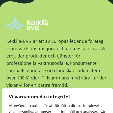
Kekkilä-BVB är ett av Europas ledande företag
inom växtsubstrat, jord och odlingssubstrat. Vi
erbjuder produkter och tjänster för
professionella växthusodlare, konsumenter,
samhällsplanerare och landskapsarkitekter i
över 100 länder. Tillsammans med våra kunder
växer vi för en bättre framtid.
Vi värnar om din integritet
Kontakta oss
Vi använder cookies för att förbättra din surfupplevelse,
visa personliga annonser eller innehåll och analysera vår