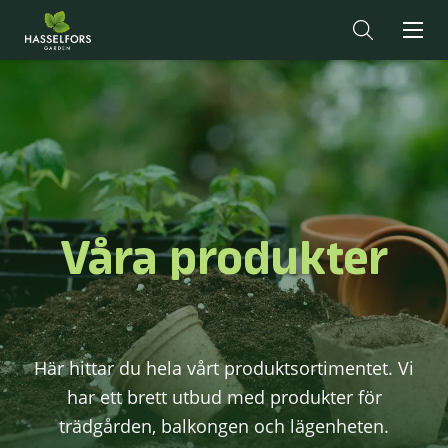
Våra produkter
Här hittar du hela vårt produktsortimentet. Vi
har ett brett utbud med produkter för
trädgården, balkongen och lägenheten.