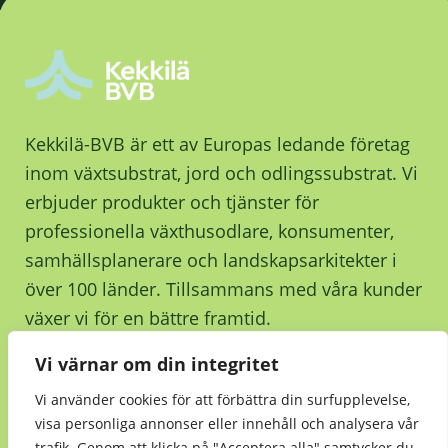
Kekkilä-BVB är ett av Europas ledande företag
inom växtsubstrat, jord och odlingssubstrat. Vi
erbjuder produkter och tjänster för
professionella växthusodlare, konsumenter,
samhällsplanerare och landskapsarkitekter i
över 100 länder. Tillsammans med våra kunder
växer vi för en bättre framtid.
Vi värnar om din integritet
Kontakta oss
Vi använder cookies för att förbättra din surfupplevelse,
visa personliga annonser eller innehåll och analysera vår
trafik. Genom att klicka på "Acceptera alla" samtycker du