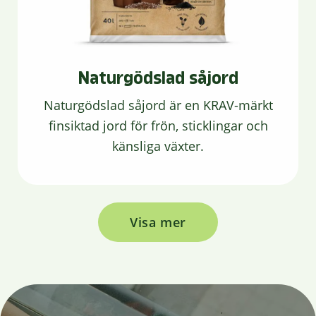
Naturgödslad såjord
Naturgödslad såjord är en KRAV-märkt
finsiktad jord för frön, sticklingar och
känsliga växter.
Visa mer