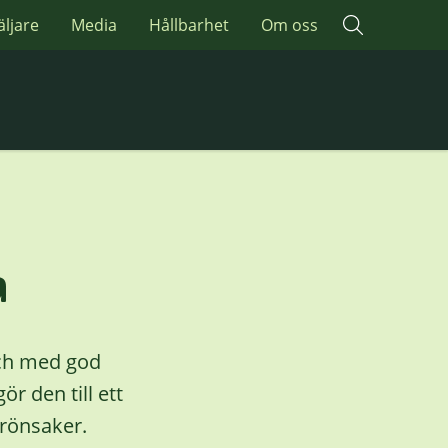
äljare
Media
Hållbarhet
Om oss
a
och med god
r den till ett
 grönsaker.