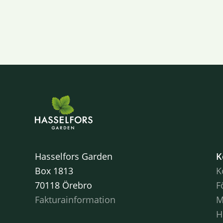
Hasselfors Garden
K
Box 1813
K
70118 Örebro
F
Fakturainformation
M
H