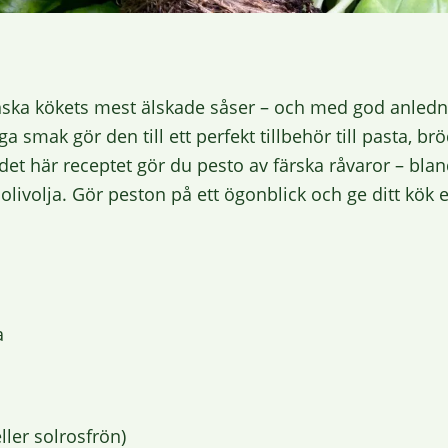
enska kökets mest älskade såser – och med god anledn
a smak gör den till ett perfekt tillbehör till pasta, brö
det här receptet gör du pesto av färska råvaror – bl
 olivolja. Gör peston på ett ögonblick och ge ditt kök 
a
eller solrosfrön)