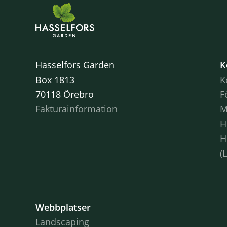
Hasselfors Garden
K
Box 1813
K
70118 Örebro
F
Fakturainformation
M
H
H
(
Webbplatser
Landscaping