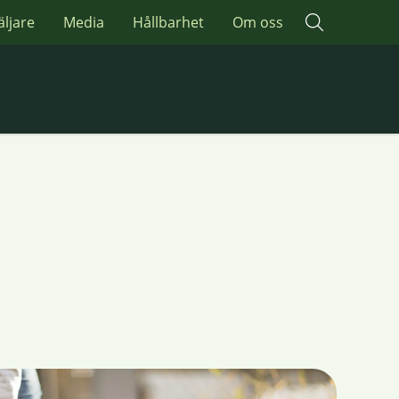
äljare
Media
Hållbarhet
Om oss