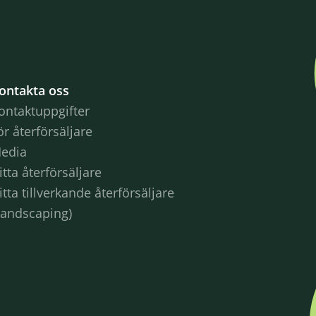
ontakta oss
ontaktuppgifter
ör återförsäljare
edia
itta återförsäljare
itta tillverkande återförsäljare
Landscaping)