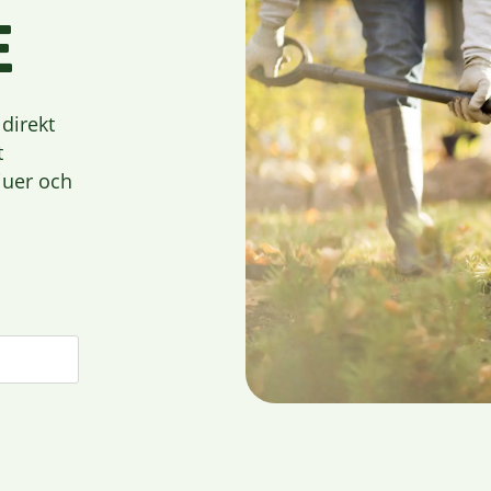
E
direkt
t
juer och