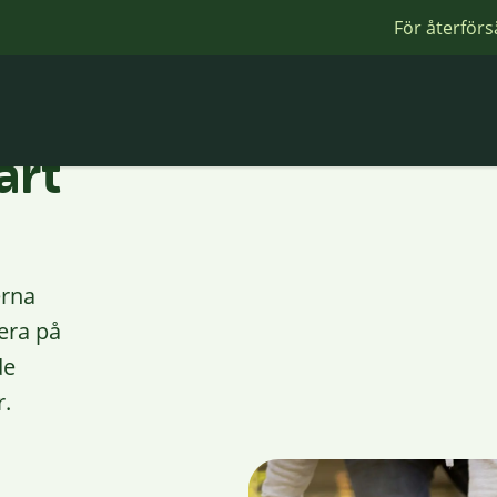
För återförs
årt
erna
era på
de
r.