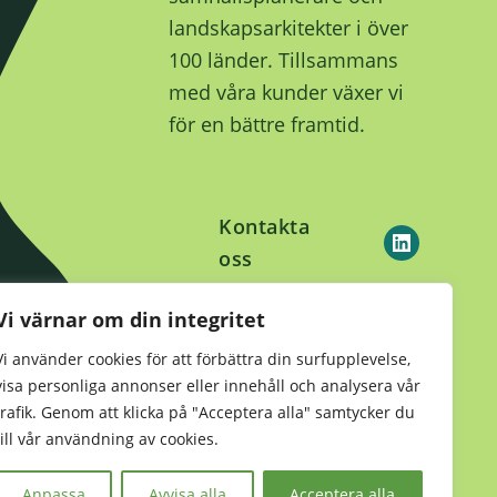
landskapsarkitekter i över
100 länder. Tillsammans
med våra kunder växer vi
för en bättre framtid.
Kontakta
oss
Vi värnar om din integritet
Hållbarhet
•
Integritetsmeddelande
Vi använder cookies för att förbättra din surfupplevelse,
visa personliga annonser eller innehåll och analysera vår
•
Kekkilä-BVB Retail
trafik. Genom att klicka på "Acceptera alla" samtycker du
till vår användning av cookies.
Anpassa
Avvisa alla
Acceptera alla