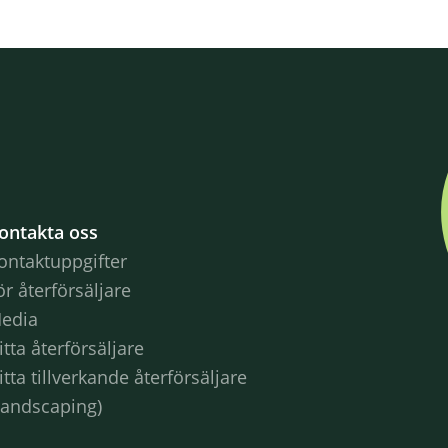
ontakta oss
ontaktuppgifter
ör återförsäljare
edia
itta återförsäljare
itta tillverkande återförsäljare
Landscaping)