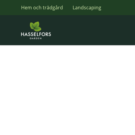
Hem och trädgård
Landscaping