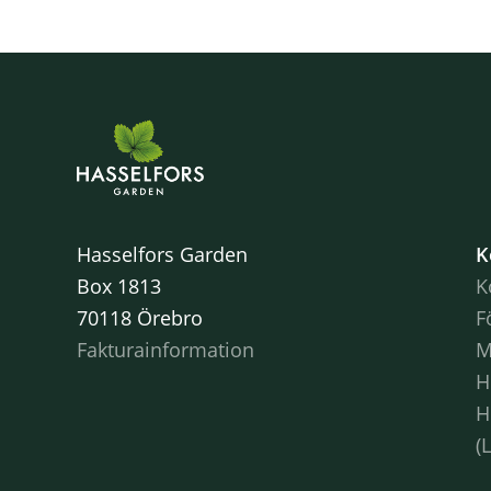
Hasselfors Garden
K
Box 1813
K
70118 Örebro
F
Fakturainformation
M
H
H
(