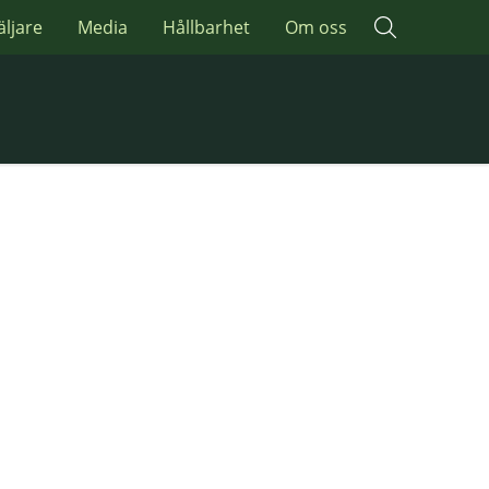
äljare
Media
Hållbarhet
Om oss