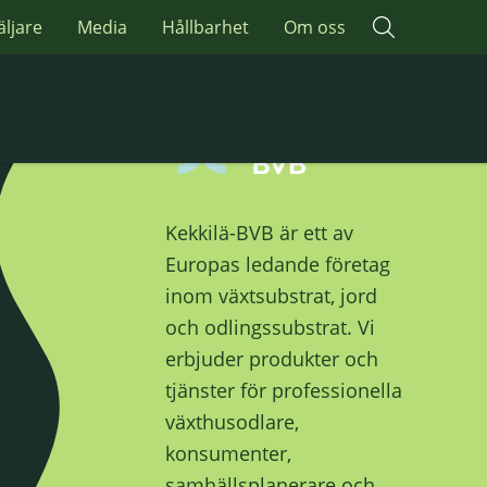
äljare
Media
Hållbarhet
Om oss
Kekkilä-BVB är ett av
Europas ledande företag
inom växtsubstrat, jord
och odlingssubstrat. Vi
erbjuder produkter och
tjänster för professionella
växthusodlare,
konsumenter,
samhällsplanerare och