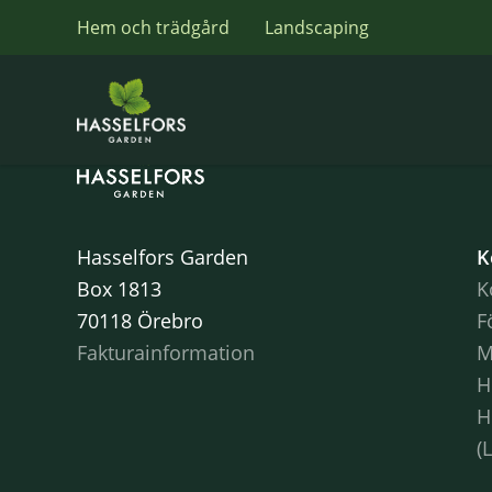
Hem och trädgård
Landscaping
Hasselfors Garden
K
Box 1813
K
70118 Örebro
F
Fakturainformation
M
H
H
(