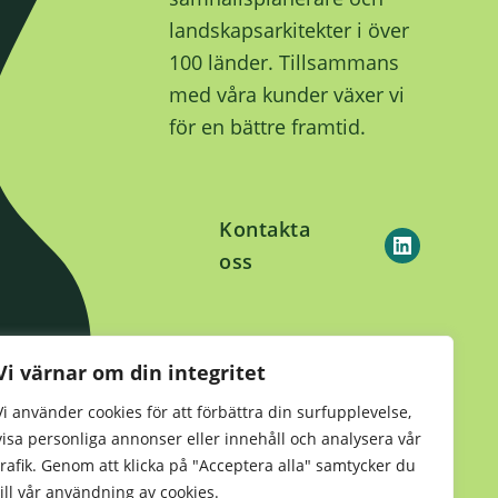
landskapsarkitekter i över
100 länder. Tillsammans
med våra kunder växer vi
för en bättre framtid.
Kontakta
oss
Hållbarhet
•
Integritetsmeddelande
Vi värnar om din integritet
•
Kekkilä-BVB Retail
Vi använder cookies för att förbättra din surfupplevelse,
visa personliga annonser eller innehåll och analysera vår
trafik. Genom att klicka på "Acceptera alla" samtycker du
till vår användning av cookies.