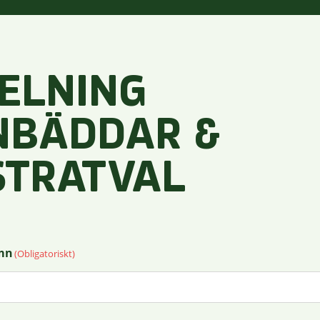
PELNING
NBÄDDAR &
STRATVAL
amn
(Obligatoriskt)