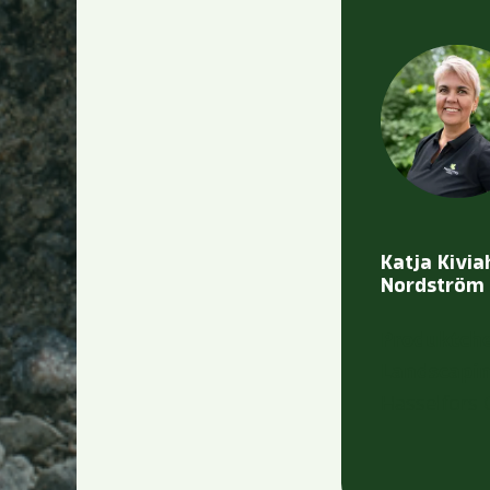
Katja Kivia
Nordström
Produktch
Landscapi
Hasselfors