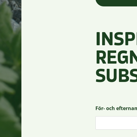
INS
REG
SUB
För- och eftern