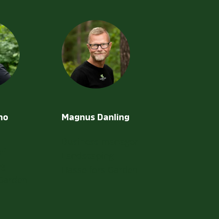
ho
Magnus Danling
Business manager
ef
Landscaping
ng
Hasselfors Garden
 Garden