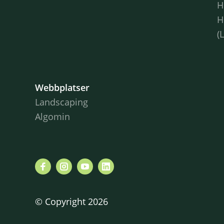
H
H
(
Webbplatser
Landscaping
Algomin
© Copyright 2026