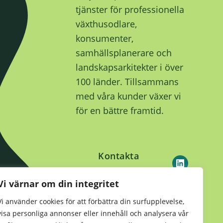
tjänster för professionella
växthusodlare,
konsumenter,
samhällsplanerare och
landskapsarkitekter i över
100 länder. Tillsammans
med våra kunder växer vi
för en bättre framtid.
Kontakta
oss
Vi värnar om din integritet
Vi använder cookies för att förbättra din surfupplevelse,
visa personliga annonser eller innehåll och analysera vår
Hållbarhet
•
Integritetsmeddelande