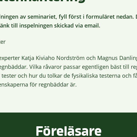
elningen av seminariet, fyll först i formuläret neda
länk till inspelningen skickad via email.
er
experter Katja Kiviaho Nordström och Magnus Danling
 regnbäddar. Vilka råvaror passar egentligen bäst till 
tester och hur du tolkar de fysikaliska testerna och få
genskaperna för regnbäddar är.
Föreläsare