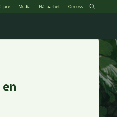
äljare
Media
Hållbarhet
Om oss
 en