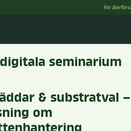
För återförs
digitala seminarium
ddar & substratval –
sning om
ttenhantering