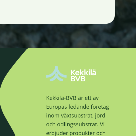
Kekkilä-BVB är ett av
Europas ledande företag
inom växtsubstrat, jord
och odlingssubstrat. Vi
erbjuder produkter och