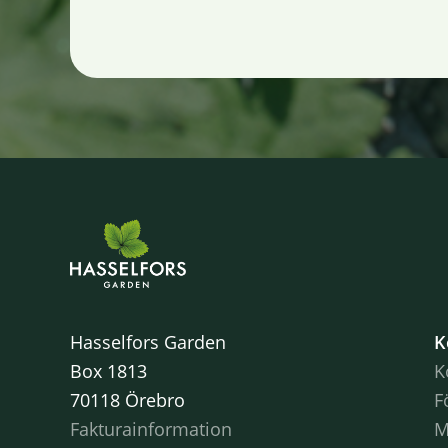
Hasselfors Garden
K
Box 1813
K
70118 Örebro
F
Fakturainformation
M