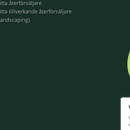
itta återförsäljare
itta tillverkande återförsäljare
Landscaping)