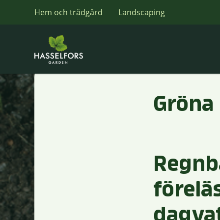
Hem och trädgård
Landscaping
Gröna 
Regnbä
förelä
dagva