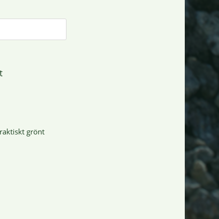
t
raktiskt grönt