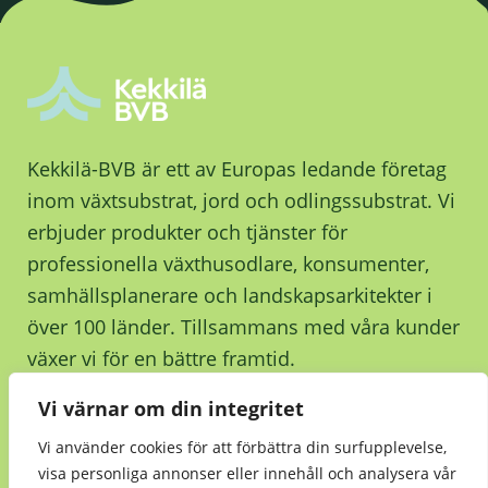
Kekkilä-BVB är ett av Europas ledande företag
inom växtsubstrat, jord och odlingssubstrat. Vi
erbjuder produkter och tjänster för
professionella växthusodlare, konsumenter,
samhällsplanerare och landskapsarkitekter i
över 100 länder. Tillsammans med våra kunder
växer vi för en bättre framtid.
Vi värnar om din integritet
Kontakta oss
Vi använder cookies för att förbättra din surfupplevelse,
visa personliga annonser eller innehåll och analysera vår