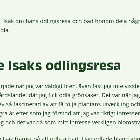
till Isak om hans odlingsresa och bad honom dela någ
dla.
e Isaks odlingsresa
jade när jag var väldigt liten, även fast jag inte visste
årdslandet där jag fick odla grönsaker. Det var när ja
så fascinerad av att få följa plantans utveckling och
a år efter som jag förstod att jag var riktigt intress
mig och det var då som mitt intresse verkligen blomstr
e Isak främst på att odla ätbart. Han odlade bland ann