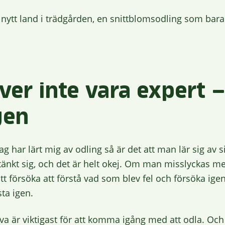
nytt land i trädgården, en snittblomsodling som bara v
er inte vara expert –
gen
g har lärt mig av odling så är det att man lär sig av s
tänkt sig, och det är helt okej. Om man misslyckas m
tt försöka att förstå vad som blev fel och försöka ige
sta igen.
va är viktigast för att komma igång med att odla. Och 