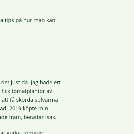
ra tips på hur man kan
 det just då. Jag hade ett
g fick tomatplantor av
 att få skörda solvarma
erad. 2019 köpte min
ade fram, berättar Isak.
at gurka, tomater,