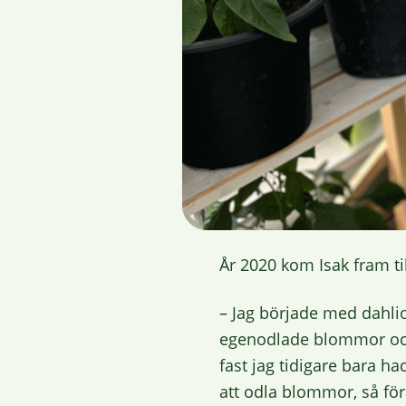
År 2020 kom Isak fram ti
– Jag började med dahlio
egenodlade blommor och s
fast jag tidigare bara h
att odla blommor, så fö