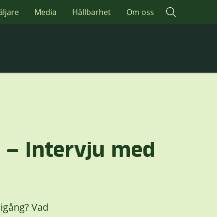
äljare
Media
Hållbarhet
Om oss
” – Intervju med
 igång? Vad