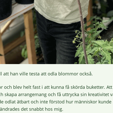
ll att han ville testa att odla blommor också.
r och blev helt fast i att kunna få skörda buketter. A
kapa arrangemang och få uttrycka sin kreativitet var
ade odlat ätbart och inte förstod hur människor kunde a
rändrades det snabbt hos mig.