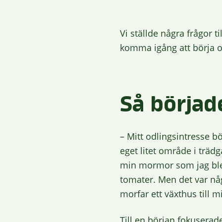
Vi ställde några frågor 
komma igång att börja o
Så börjad
– Mitt odlingsintresse bör
eget litet område i trädg
min mormor som jag blev 
tomater. Men det var någr
morfar ett växthus till 
Till en början fokuserad