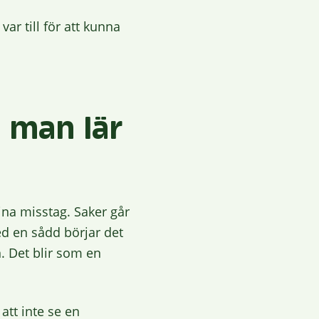
ar till för att kunna
 man lär
ina misstag. Saker går
ed en sådd börjar det
n. Det blir som en
att inte se en