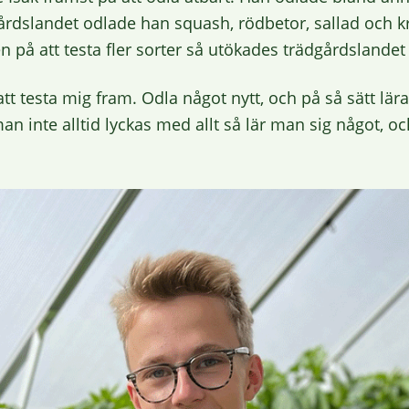
dgårdslandet odlade han squash, rödbetor, sallad och
en på att testa fler sorter så utökades trädgårdslande
 att testa mig fram. Odla något nytt, och på så sätt lär
 inte alltid lyckas med allt så lär man sig något, och