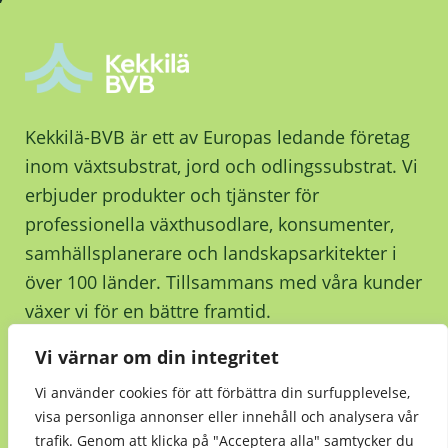
Kekkilä-BVB är ett av Europas ledande företag
inom växtsubstrat, jord och odlingssubstrat. Vi
erbjuder produkter och tjänster för
professionella växthusodlare, konsumenter,
samhällsplanerare och landskapsarkitekter i
över 100 länder. Tillsammans med våra kunder
växer vi för en bättre framtid.
Vi värnar om din integritet
Kontakta oss
Vi använder cookies för att förbättra din surfupplevelse,
visa personliga annonser eller innehåll och analysera vår
trafik. Genom att klicka på "Acceptera alla" samtycker du