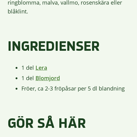
ringblomma, malva, vallmo, rosenskära eller
blåklint.
INGREDIENSER
1 del
Lera
1 del
Blomjord
Fröer, ca 2-3 fröpåsar per 5 dl blandning
GÖR SÅ HÄR