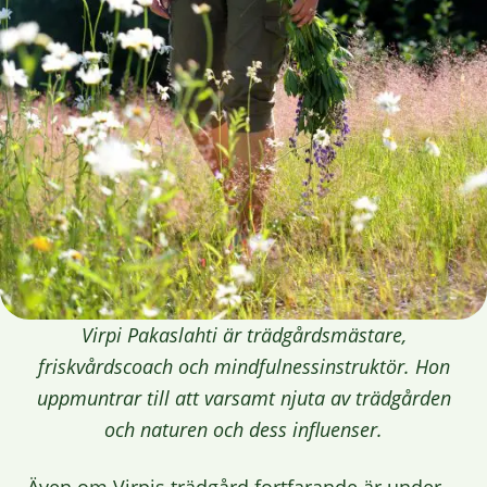
Virpi Pakaslahti är trädgårdsmästare,
friskvårdscoach och mindfulnessinstruktör. Hon
uppmuntrar till att varsamt njuta av trädgården
och naturen och dess influenser.
Även om Virpis trädgård fortfarande är under