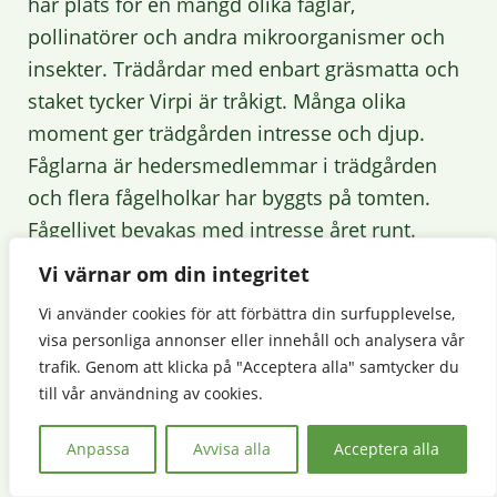
har plats för en mängd olika fåglar,
pollinatörer och andra mikroorganismer och
insekter. Trädårdar med enbart gräsmatta och
staket tycker Virpi är tråkigt. Många olika
moment ger trädgården intresse och djup.
Fåglarna är hedersmedlemmar i trädgården
och flera fågelholkar har byggts på tomten.
Fågellivet bevakas med intresse året runt.
Vi värnar om din integritet
Växthuset, som även kallas sommarrummet, är
Vi använder cookies för att förbättra din surfupplevelse,
byggt för odling, men också för att vara ett
visa personliga annonser eller innehåll och analysera vår
ställe att koppla av på. Växthuset förlänger
trafik. Genom att klicka på "Acceptera alla" samtycker du
även växtsäsongen. Förra året stod växthuset
till vår användning av cookies.
Virpi längtat efter färdigt. Den första
sommaren var full av glädje och lycka, men
Anpassa
Avvisa alla
Acceptera alla
också en del besvikelser.