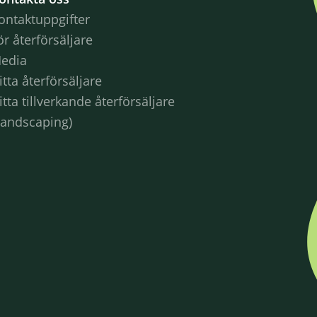
ontaktuppgifter
ör återförsäljare
edia
itta återförsäljare
itta tillverkande återförsäljare
Landscaping)