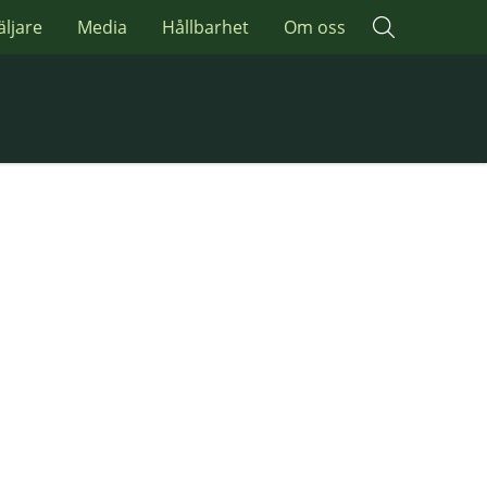
äljare
Media
Hållbarhet
Om oss