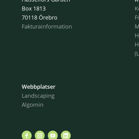
Box 1813
K
70118 Örebro
F
Fakturainformation
M
H
H
(
Webbplatser
Landscaping
Algomin