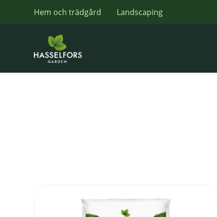
Hem och trädgård
Landscaping