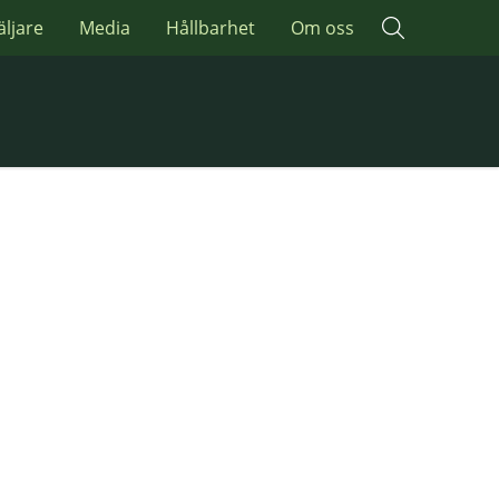
äljare
Media
Hållbarhet
Om oss