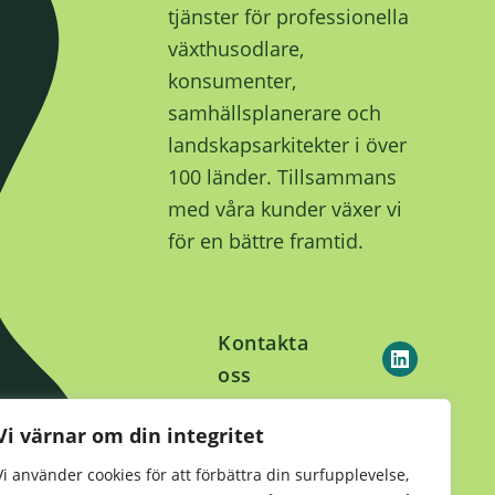
tjänster för professionella
växthusodlare,
konsumenter,
samhällsplanerare och
landskapsarkitekter i över
100 länder. Tillsammans
med våra kunder växer vi
för en bättre framtid.
Kontakta
oss
Vi värnar om din integritet
Hållbarhet
•
Integritetsmeddelande
Vi använder cookies för att förbättra din surfupplevelse,