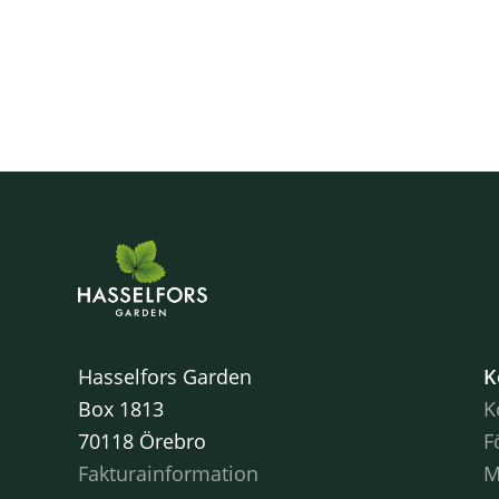
Hasselfors Garden
K
Box 1813
K
70118 Örebro
F
Fakturainformation
M