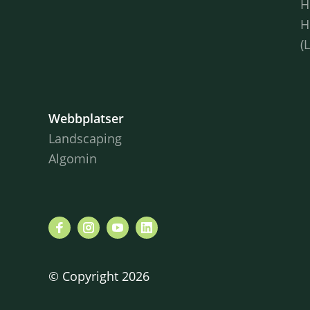
H
H
(
Webbplatser
Landscaping
Algomin
© Copyright 2026