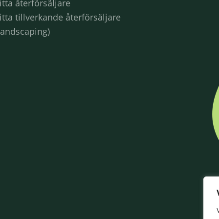
itta återförsäljare
itta tillverkande återförsäljare
Landscaping)