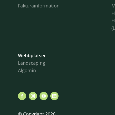
Fakturainformation
M
H
H
(
Webbplatser
Landscaping
Algomin
© Copyright 2026