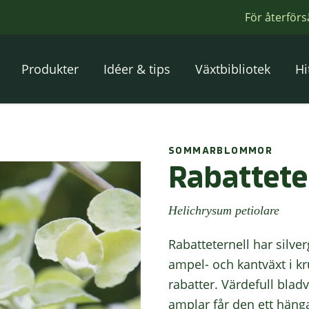
För återförs
Produkter
Idéer & tips
Växtbibliotek
Hi
SOMMARBLOMMOR
Rabattete
Helichrysum petiolare
Rabatteternell har silv
ampel- och kantväxt i k
rabatter. Värdefull blad
amplar får den ett häng