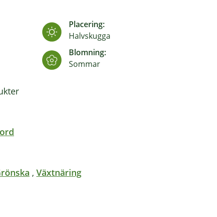
Placering:
Halvskugga
Blomning:
Sommar
kter
jord
Grönska
,
Växtnäring