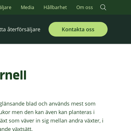
äljare
Media
Hållbarhet
Om oss
tta återförsäljare
Kontakta oss
rnell
erglänsande blad och används mest som
rukor men den kan även kan planteras i
växt som väver in sig mellan andra växter, i
ande växtsätt.