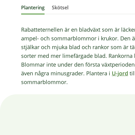
Plantering
Skötsel
Rabatteternellen är en bladväxt som är läc
ampel- och sommarblommor i krukor. Den är 
stjälkar och mjuka blad och rankor som är täc
sorter med mer limefärgade blad. Rankorna ka
Blommar inte under den första växtperioden. Hå
även några minusgrader. Plantera i
U-jord
ti
sommarblommor.