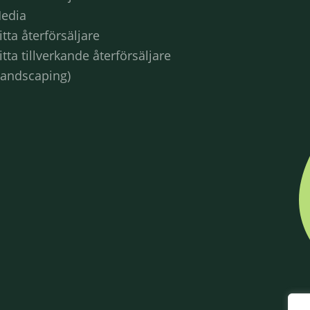
edia
itta återförsäljare
itta tillverkande återförsäljare
Landscaping)