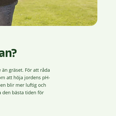
an?
än gräset. För att råda
om att höja jordens pH-
den blir mer luftig och
a den bästa tiden för