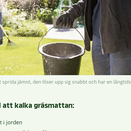
tt sprida jämnt, den löser upp sig snabbt och har en långtid
ll att kalka gräsmattan:
 i jorden