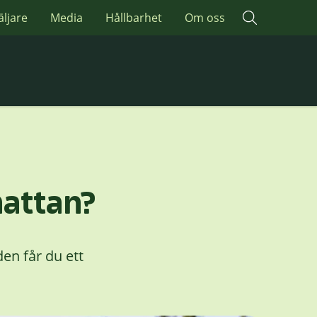
äljare
Media
Hållbarhet
Om oss
mattan?
en får du ett