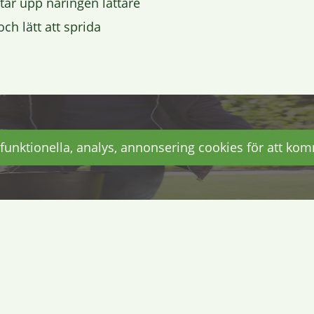
tar up
p näringen lättare
ch lätt att
sprida
funktionella, analys, annonsering cookies för att kom