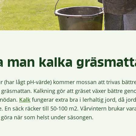
a man kalka gräsmatt
 (har lågt pH-värde) kommer mossan att trivas bättre 
 gräsmattan. Kalkning gör att gräset växer bättre gen
 onödan.
Kalk
fungerar extra bra i lerhaltig jord, då jor
. En säck räcker till 50-100 m2. Vårvintern brukar var
t göra när som helst under säsongen.