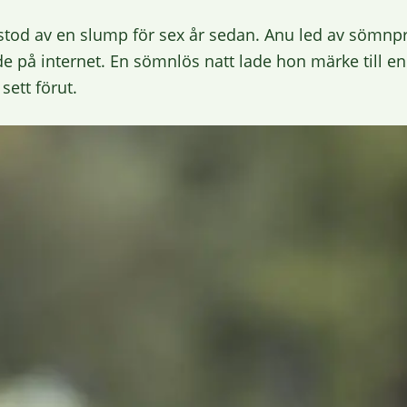
ppstod av en slump för sex år sedan. Anu led av sömnp
e på internet. En sömnlös natt lade hon märke till en
ett förut.