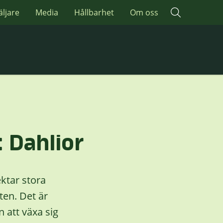
äljare
Media
Hållbarhet
Om oss
 Dahlior
ektar stora
en. Det är
n att växa sig