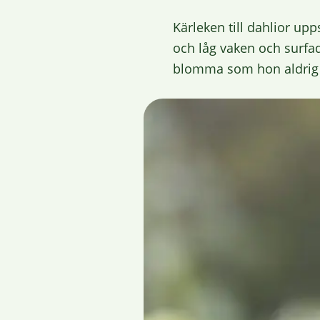
Kärleken till dahlior u
och låg vaken och surfad
blomma som hon aldrig s