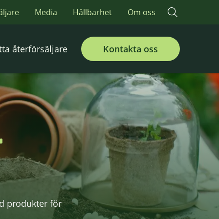
äljare
Media
Hållbarhet
Om oss
tta återförsäljare
Kontakta oss
r
ed produkter för