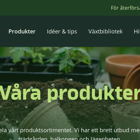
För återförs
Produkter
Idéer & tips
Växtbibliotek
Hi
Våra produkte
ela vårt produktsortimentet. Vi har ett brett utbud m
trädgården, balkongen och lägenheten.