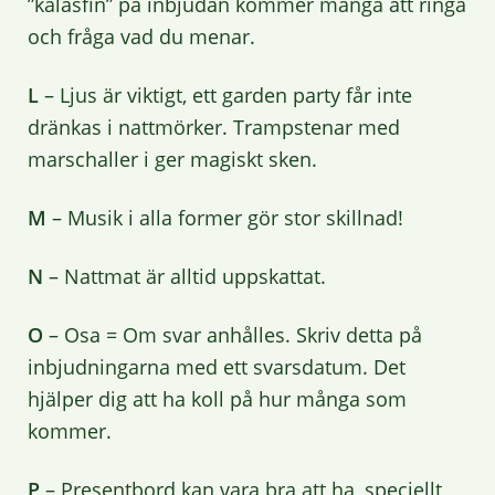
”kalasfin” på inbjudan kommer många att ringa
och fråga vad du menar.
L
– Ljus är viktigt, ett garden party får inte
dränkas i nattmörker. Trampstenar med
marschaller i ger magiskt sken.
M
– Musik i alla former gör stor skillnad!
N
– Nattmat är alltid uppskattat.
O
– Osa = Om svar anhålles. Skriv detta på
inbjudningarna med ett svarsdatum. Det
hjälper dig att ha koll på hur många som
kommer.
P
– Presentbord kan vara bra att ha, speciellt