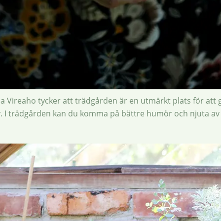
Vireaho tycker att trädgården är en utmärkt plats för att gör
. I trädgården kan du komma på bättre humör och njuta av