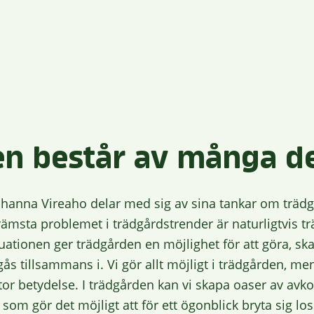
n består av många de
ohanna Vireaho delar med sig av sina tankar om träd
ta problemet i trädgårdstrender är naturligtvis träd
ationen ger trädgården en möjlighet för att göra, skap
s tillsammans i. Vi gör allt möjligt i trädgården, men
tor betydelse. I trädgården kan vi skapa oaser av avko
om gör det möjligt att för ett ögonblick bryta sig los