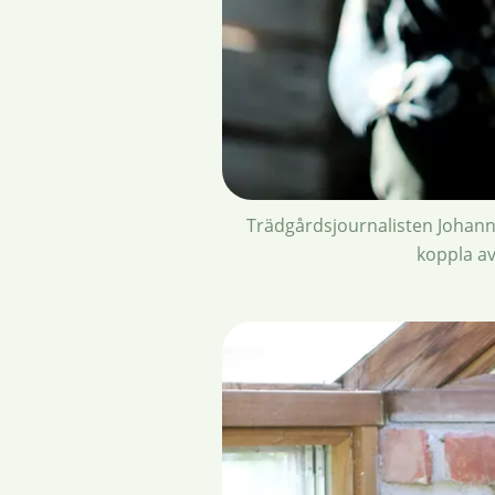
Trädgårdsjournalisten Johanna 
koppla av