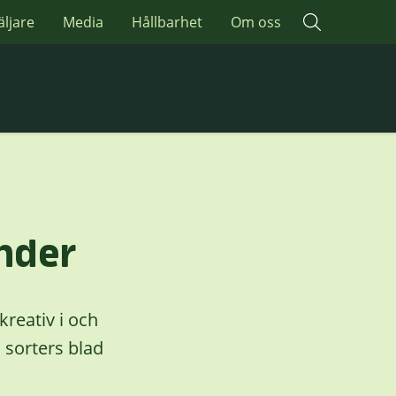
äljare
Media
Hållbarhet
Om oss
nder
 kreativ i och
 sorters blad