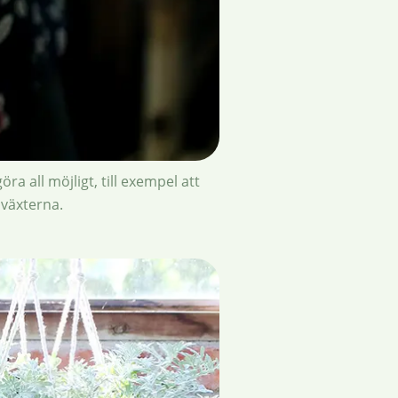
a all möjligt, till exempel att
 växterna.