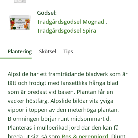
Gödsel:
Trädgårdsgödsel Mognad
,
Trädgårdsgödsel Spira
Plantering
Skötsel
Tips
Alpslide har ett framträdande bladverk som är
tätt och frodigt med lansettlika håriga blad
som är bredast vid basen. Plantan får en
vacker höstfärg. Alpslide bildar vita yviga
vippor i toppen av den meterhöga plantan.
Blomningen börjar runt midsommartid.
Planteras i mullberikad jord där den kan få
breda ut sig, så som
Ros & perennjord
. Djupt