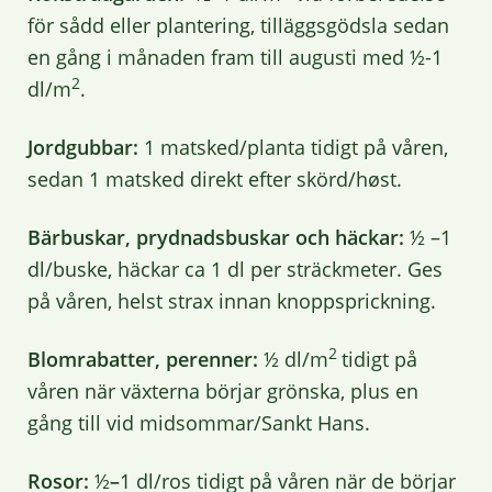
för sådd eller plantering, tilläggsgödsla sedan
en gång i månaden fram till augusti med ½-1
2
dl/m
.
Jordgubbar:
1 matsked/planta tidigt på våren,
sedan 1 matsked direkt efter skörd/høst.
Bärbuskar, prydnadsbuskar och häckar:
½ –1
dl/buske, häckar ca 1 dl per sträckmeter. Ges
på våren, helst strax innan knoppsprickning.
2
Blomrabatter, perenner:
½ dl/m
tidigt på
våren när växterna börjar grönska, plus en
gång till vid midsommar/Sankt Hans.
Rosor:
½
–
1 dl/ros tidigt på våren när de börjar