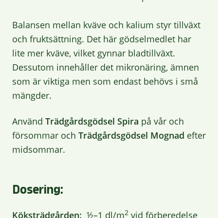
Balansen mellan kväve och kalium styr tillväxt
och fruktsättning. Det här gödselmedlet har
lite mer kväve, vilket gynnar bladtillväxt.
Dessutom innehåller det mikronäring, ämnen
som är viktiga men som endast behövs i små
mängder.
Använd
Trädgårdsgödsel Spira
på vår och
försommar och
Trädgårdsgödsel Mognad
efter
midsommar.
Dosering:
2
Köksträdgården:
½–1 dl/m
vid förberedelse