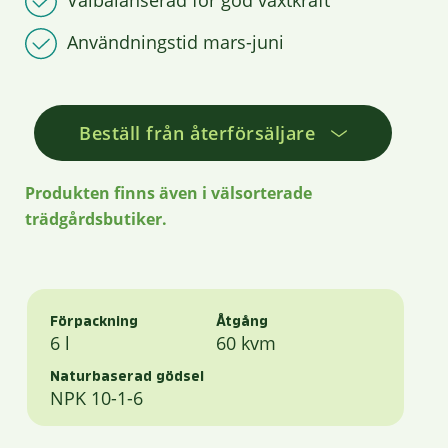
Välbalanserad för god växtkraft
Användningstid mars-juni
Beställ från återförsäljare
Produkten finns även i välsorterade
trädgårdsbutiker.
Förpackning
Åtgång
6 l
60 kvm
Naturbaserad gödsel
NPK 10-1-6