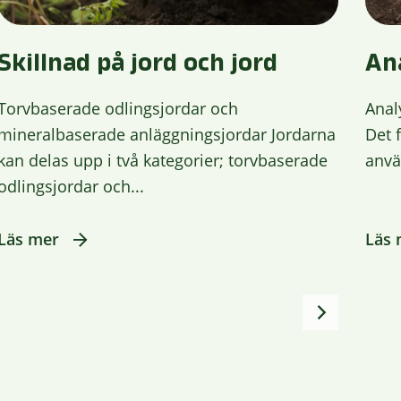
Skillnad på jord och jord
An
Torvbaserade odlingsjordar och
Anal
mineralbaserade anläggningsjordar Jordarna
Det 
kan delas upp i två kategorier; torvbaserade
använ
odlingsjordar och...
Läs mer
Läs 