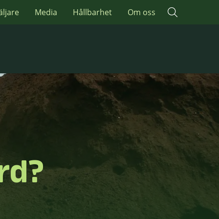
äljare
Media
Hållbarhet
Om oss
ord?