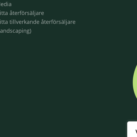
edia
itta återförsäljare
itta tillverkande återförsäljare
Landscaping)