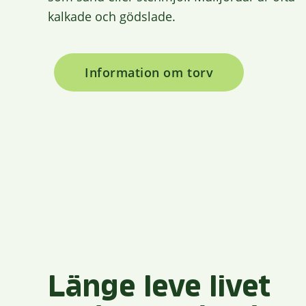
kalkade och gödslade.
Information om torv
Länge leve livet