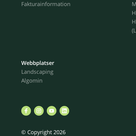
Fakturainformation
M
H
H
(
Webbplatser
Landscaping
Algomin
© Copyright 2026