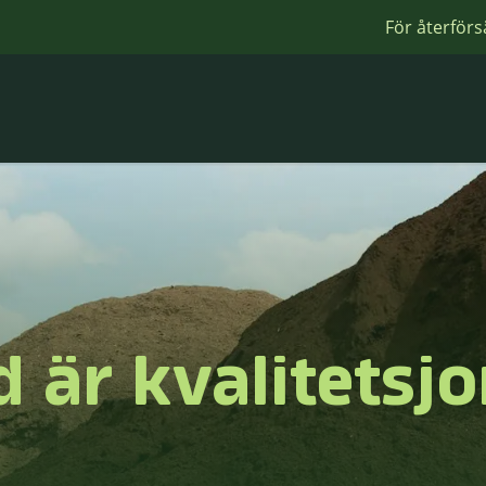
För återförs
 är kvalitetsj