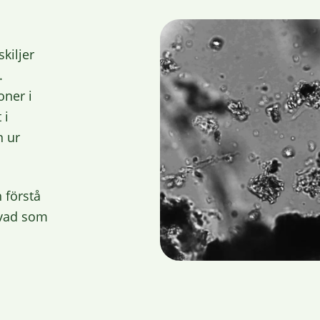
kiljer
.
oner i
 i
n ur
 förstå
 vad som