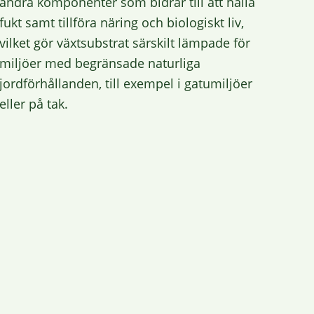
andra
komponenter
som
bidrar
till
att
hålla
fukt
samt
tillföra
näring
och
biologiskt
liv,
vilket
gör
växtsubstrat
särskilt
lämpade
för
miljöer
med
begränsade
naturliga
jordförhållanden,
till
exempel
i
gatumiljöer
eller
på
tak.