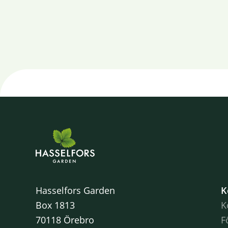
Hasselfors Garden
K
Box 1813
K
70118 Örebro
F