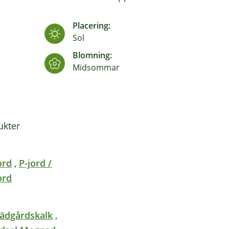
Placering:
Sol
Blomning:
Midsommar
kter
ord
,
P-jord /
ord
ädgårdskalk
,