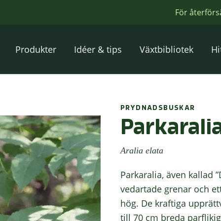
För återförs
Produkter
Idéer & tips
Växtbibliotek
Hi
PRYDNADSBUSKAR
Parkarali
Aralia elata
Parkaralia, även kallad
vedartade grenar och ett
hög. De kraftiga upprät
till 70 cm breda parfliki