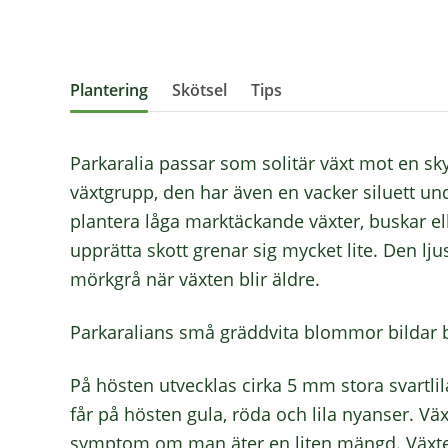
Plantering
Skötsel
Tips
Parkaralia passar som solitär växt mot en sky
växtgrupp, den har även en vacker siluett un
plantera låga marktäckande växter, buskar ell
upprätta skott grenar sig mycket lite. Den lju
mörkgrå när växten blir äldre.
Parkaralians små gräddvita blommor bildar b
På hösten utvecklas cirka 5 mm stora svartl
får på hösten gula, röda och lila nyanser. Väx
symptom om man äter en liten mängd. Växten ä