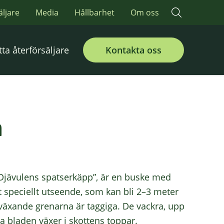
äljare
Media
Hållbarhet
Om oss
tta återförsäljare
Kontakta oss
a
 ”Djävulens spatserkäpp”, är en buske med
 speciellt utseende, som kan bli 2–3 meter
tväxande grenarna är taggiga. De vackra, upp
ga bladen växer i skottens toppar.