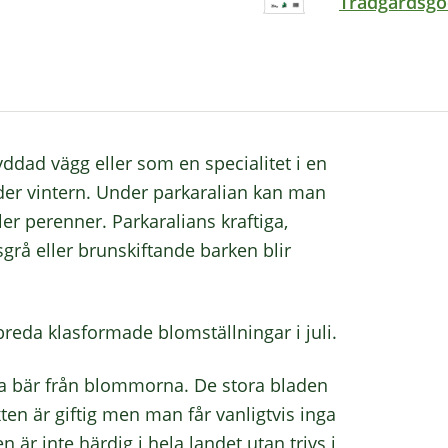
Trädgårdsgö
ddad vägg eller som en specialitet i en
der vintern. Under parkaralian kan man
er perenner. Parkaralians kraftiga,
sgrå eller brunskiftande barken blir
reda klasformade blomställningar i juli.
ila bär från blommorna. De stora bladen
ten är giftig men man får vanligtvis inga
r inte härdig i hela landet utan trivs i