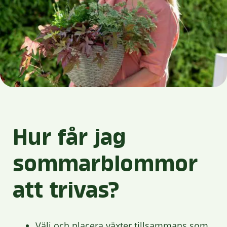
Hur får
jag
sommarblommor
att trivas
?
Välj och placera växter tillsammans som