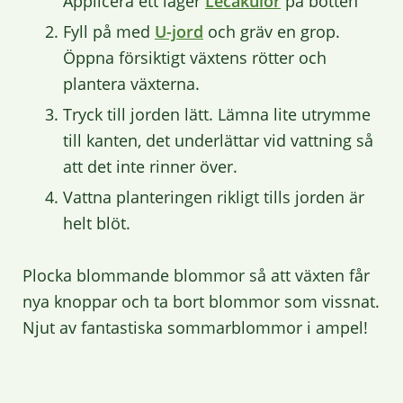
Applicera ett lager
Lecakulor
på botten
Fyll på med
U-jord
och
gräv en grop.
Öppna försiktigt
växtens rötter
och
plantera växterna.
Tryck till jorden lätt
. Lämna lite utrymme
till kanten, det underlättar vid vattning så
att det inte rinner över.
Vattna planteringen rikligt tills jorden är
helt blöt
.
Plocka blommande blommor
så att växten får
nya knoppar och ta bort blommor som vissnat.
Njut av fantastiska sommarblommor i ampel!