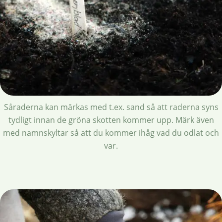
Såraderna kan märkas med t.ex. sand så att raderna syns
tydligt innan de gröna skotten kommer upp. Märk även
med namnskyltar så att du kommer ihåg vad du odlat och
var.