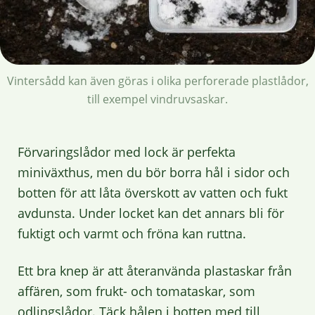
Vintersådd kan även göras i olika perforerade plastlådor,
till exempel vindruvsaskar.
Förvaringslådor med lock är perfekta
miniväxthus, men du bör borra hål i sidor och
botten för att låta överskott av vatten och fukt
avdunsta. Under locket kan det annars bli för
fuktigt och varmt och fröna kan ruttna.
Ett bra knep är att återanvända plastaskar från
affären, som frukt- och tomataskar, som
odlingslådor. Täck hålen i botten med till