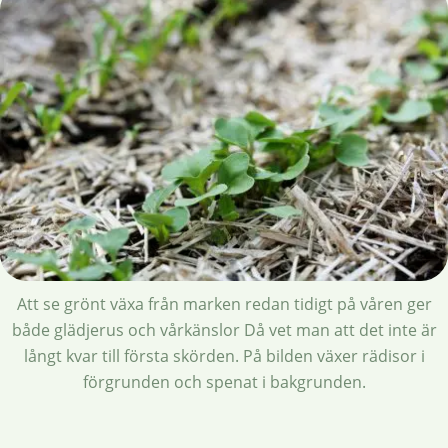
Att se grönt växa från marken redan tidigt på våren ger
både glädjerus och vårkänslor Då vet man att det inte är
långt kvar till första skörden. På bilden växer rädisor i
förgrunden och spenat i bakgrunden.