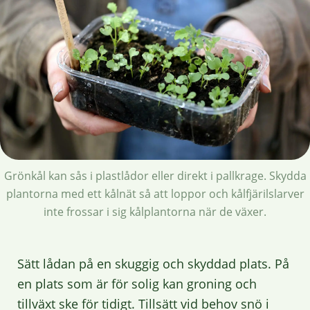
Grönkål kan sås i plastlådor eller direkt i pallkrage. Skydda
plantorna med ett kålnät så att loppor och kålfjärilslarver
inte frossar i sig kålplantorna när de växer.
Sätt lådan på en skuggig och skyddad plats. På
en plats som är för solig kan groning och
tillväxt ske för tidigt. Tillsätt vid behov snö i