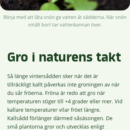
Börja med att låta snön ge vatten åt sådderna. När snön
smält bort tar vattenkannan över.
Gro i naturens takt
Så länge vintersådden sker när det är
tillräckligt kallt påverkas inte groningen av när
du sår fröerna. Fröna är redo att gro när
temperaturen stiger till +4 grader eller mer. Vid
kallare temperaturer vilar fröet längre.
Kallsådd förlänger därmed såsäsongen. De
små plantorna gror och utvecklas enligt