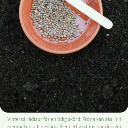
Vinterså rädisor för en tidig skörd. Fröna kan sås i till
exempel en odlingslåda eller i ett växthus där den ger