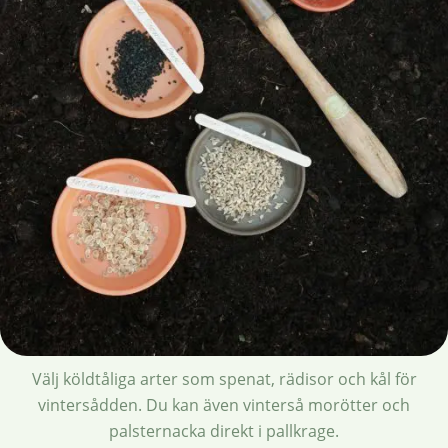
Välj köldtåliga arter som spenat, rädisor och kål för
vintersådden. Du kan även vinterså morötter och
palsternacka direkt i pallkrage.