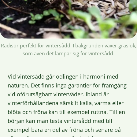
Rädisor perfekt för vintersådd. I bakgrunden växer gräslök,
som även det lämpar sig för vintersådd.
Vid vintersådd går odlingen i harmoni med
naturen. Det finns inga garantier för framgång
vid oförutsägbart vinterväder. Ibland är
vinterförhållandena särskilt kalla, varma eller
blöta och fröna kan till exempel ruttna. Till en
början kan man testa vintersådd med till
exempel bara en del av fröna och senare på