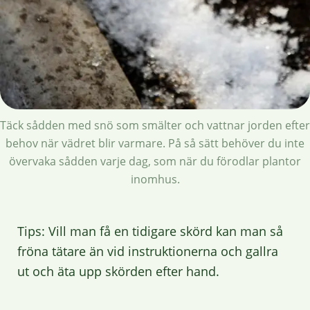
Täck sådden med snö som smälter och vattnar jorden efter
behov när vädret blir varmare. På så sätt behöver du inte
övervaka sådden varje dag, som när du förodlar plantor
inomhus.
Tips: Vill man få en tidigare skörd kan man så
fröna tätare än vid instruktionerna och gallra
ut och äta upp skörden efter hand.