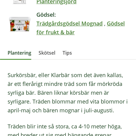
Planteringsjord
Gödsel:
Trädgårdsgödsel Mognad
,
Gödsel
för frukt & bär
Plantering
Skötsel
Tips
Surkörsbär, eller Klarbär som det även kallas,
är ett flerårigt mindre träd som får mörkröda
syrliga bär. Bären liknar körsbär men är
syrligare. Träden blommar med vita blommor i
april-maj och bären mognar i juli-augusti.
Träden blir inte så stora, ca 4-10 meter höga,
med breder ut sig med hängande grenar.