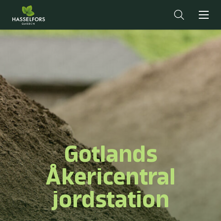
Gotlands
Åkericentral
jordstation