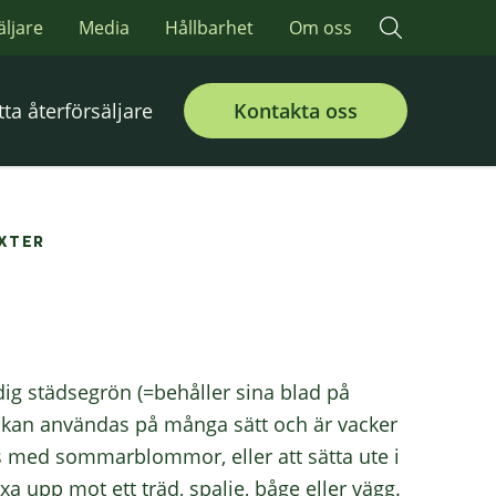
äljare
Media
Hållbarhet
Om oss
tta återförsäljare
Kontakta oss
XTER
g städsegrön (=behåller sina blad på
en kan användas på många sätt och är vacker
s med sommarblommor, eller att sätta ute i
xa upp mot ett träd, spalje, båge eller vägg.