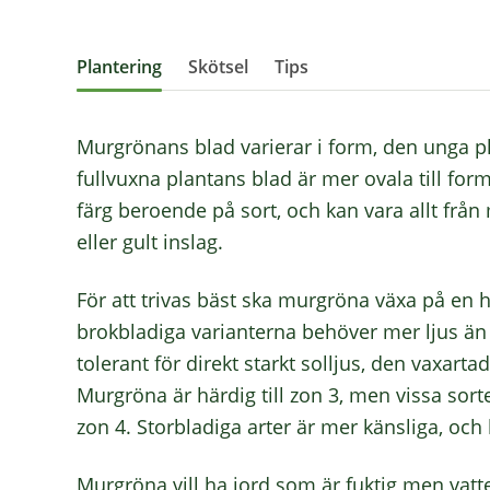
Plantering
Skötsel
Tips
Murgrönans blad varierar i form, den unga pl
fullvuxna plantans blad är mer ovala till for
färg beroende på sort, och kan vara allt från
eller gult inslag.
För att trivas bäst ska murgröna växa på en h
brokbladiga varianterna behöver mer ljus än 
tolerant för direkt starkt solljus, den vaxarta
Murgröna är härdig till zon 3, men vissa sor
zon 4. Storbladiga arter är mer känsliga, och k
Murgröna vill ha jord som är fuktig men vat