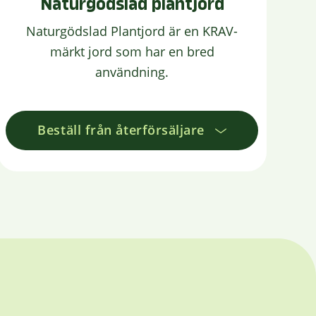
Naturgödslad plantjord
Naturgödslad Plantjord är en KRAV-
märkt jord som har en bred
användning.
Beställ från återförsäljare