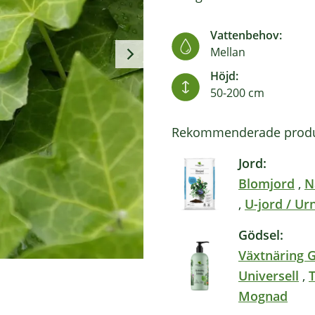
Vattenbehov:
Mellan
Höjd:
50-200 cm
Rekommenderade produ
Jord:
Blomjord
,
N
,
U-jord / Ur
Gödsel:
Växtnäring 
Universell
,
Mognad