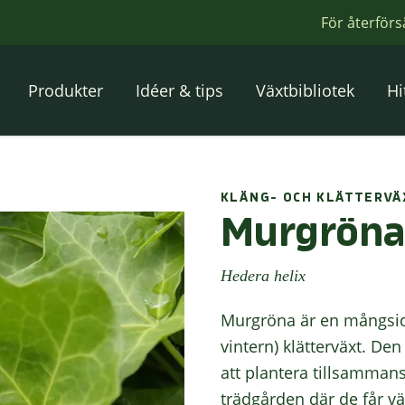
För återförs
Produkter
Idéer & tips
Växtbibliotek
Hi
KLÄNG- OCH KLÄTTERVÄ
Murgröna
Hedera helix
Murgröna är en mångsidi
vintern) klätterväxt. D
att plantera tillsamman
trädgården där de får vä