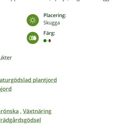
Placering:
Skugga
Färg:
kter
aturgödslad plantjord
njord
Grönska
,
Växtnäring
Trädgårdsgödsel