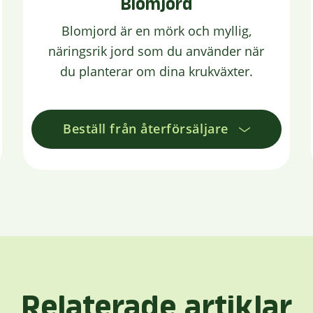
Blomjord
Blomjord är en mörk och myllig,
näringsrik jord som du använder när
du planterar om dina krukväxter.
Beställ från återförsäljare
Relaterade artiklar