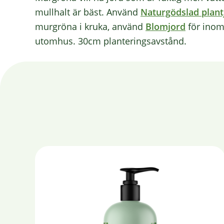
mullhalt är bäst. Använd
Naturgödslad plant
murgröna i kruka, använd
Blomjord
för inom
utomhus. 30cm planteringsavstånd.