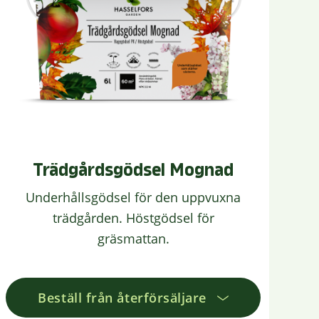
Trädgårdsgödsel Mognad
Underhållsgödsel för den uppvuxna
trädgården. Höstgödsel för
gräsmattan.
Beställ från återförsäljare