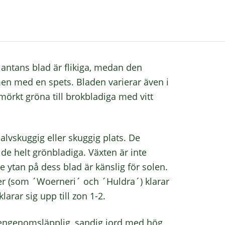
antans blad är flikiga, medan den
men med en spets. Bladen varierar även i
 mörkt gröna till brokbladiga med vitt
alvskuggig eller skuggig plats. De
de helt grönbladiga. Växten är inte
de ytan på dess blad är känslig för solen.
ter (som ´Woerneri´ och ´Huldra´) klarar
larar sig upp till zon 1-2.
tengenomsläpplig, sandig jord med hög