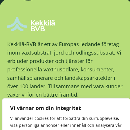
Kekkilä-BVB är ett av Europas ledande företag
inom växtsubstrat, jord och odlingssubstrat. Vi
erbjuder produkter och tjänster för
professionella växthusodlare, konsumenter,
samhällsplanerare och landskapsarkitekter i
över 100 länder. Tillsammans med våra kunder
växer vi för en bättre framtid.
Vi värnar om din integritet
Kontakta oss
Vi använder cookies för att förbättra din surfupplevelse,
visa personliga annonser eller innehåll och analysera vår