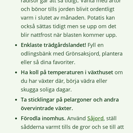
rädisor går att så tidigt. Vänta med ärtor
och bönor tills jorden blivit ordentligt
varm i slutet av månaden. Potatis kan
också sättas tidigt men se upp om det
blir nattfrost när blasten kommer upp.
Enklaste trädgårdslandet!
Fyll en
odlingsbänk med Grönsaksjord, plantera
eller så dina favoriter.
Ha koll på temperaturen i växthuset
om
du har växter där, börja vädra eller
skugga soliga dagar.
Ta sticklingar på pelargoner och andra
övervintrade växter.
Förodla inomhus.
Använd
Såjord
, ställ
sådderna varmt tills de gror och se till att