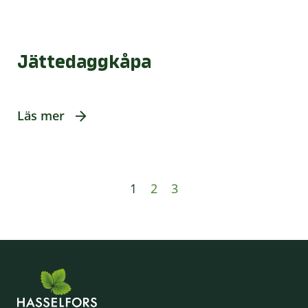
Jättedaggkåpa
Läs mer
1
2
3